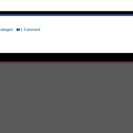
Halo dunia!
kategori
1 Comment
ah pos pertama Anda. Sunting atau hapus, kemudian mulai menulis!