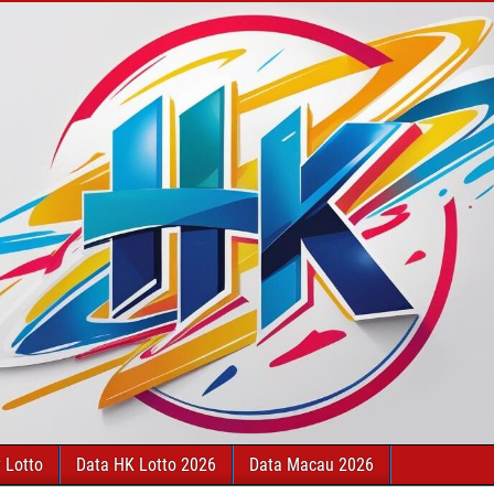
 Lotto
Data HK Lotto 2026
Data Macau 2026